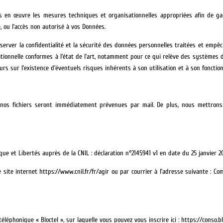
s en œuvre les mesures techniques et organisationnelles appropriées afin de ga
e, ou l’accès non autorisé à vos Données.
server la confidentialité et la sécurité des données personnelles traitées et empê
tionnelle conformes à l’état de l’art, notamment pour ce qui relève des systèmes d’
eurs sur l’existence d’éventuels risques inhérents à son utilisation et à son foncti
os fichiers seront immédiatement prévenues par mail. De plus, nous mettrons t
ue et Libertés auprès de la CNIL : déclaration n°2145941 v1 en date du 25 janvier 2
ite internet https://www.cnil.fr/fr/agir ou par courrier à l’adresse suivante : Co
éphonique « Bloctel », sur laquelle vous pouvez vous inscrire ici : https://conso.blo