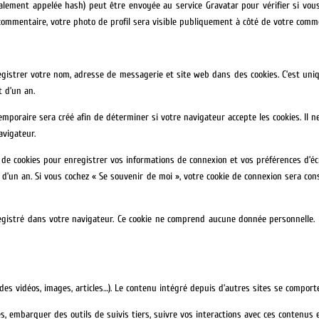
ement appelée hash) peut être envoyée au service Gravatar pour vérifier si vous ut
e commentaire, votre photo de profil sera visible publiquement à côté de votre comm
gistrer votre nom, adresse de messagerie et site web dans des cookies. C’est uniq
 d’un an.
emporaire sera créé afin de déterminer si votre navigateur accepte les cookies. Il 
vigateur.
e cookies pour enregistrer vos informations de connexion et vos préférences d’écr
st d’un an. Si vous cochez « Se souvenir de moi », votre cookie de connexion sera 
gistré dans votre navigateur. Ce cookie ne comprend aucune donnée personnelle. Il i
des vidéos, images, articles…). Le contenu intégré depuis d’autres sites se comporte
ies, embarquer des outils de suivis tiers, suivre vos interactions avec ces contenu